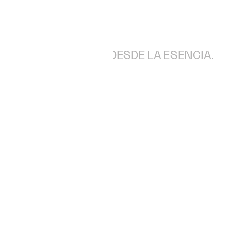
 IDENTIDAD VISUAL DESDE LA ESENCIA.
 diseñamos
necesario