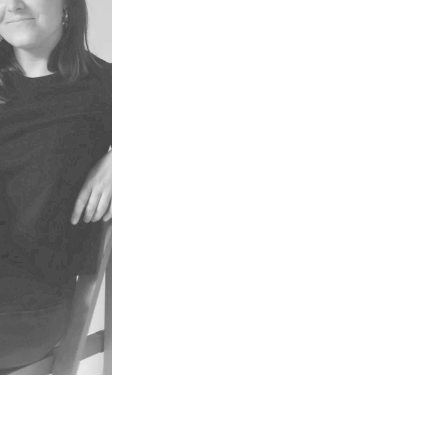
auténtica y la marca 
iniciales nos permite
audiencia y trabajar 
que transmiten confia
proceso de diseño imp
incomoda, pero siempr
hacia donde quieres ll
En Lasaia Studio nos i
sabi
, para conseguir 
en un mundo que busca
conseguir resultados
alejarse de la compara
comunicar con intenci
marca crezca desde la 
sensibilidad.