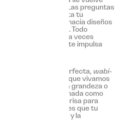
encuentra su camino. Las preguntas
n entender qué necesita tu
desde una base sólida hacia diseños
nza y profesionalidad. Todo
lica transformación: a veces
e enriquece, porque te impulsa
egar.
nspira la belleza imperfecta,
wabi-
resultados únicos. Aunque vivamos
 destacar, habitar la grandeza o
 instantáneos, no hay nada como
ción, del ego y de la prisa para
ón. Nuestro objetivo es que tu
calma, la coherencia y la