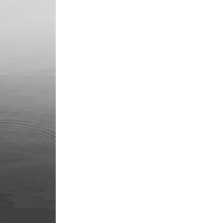
para que puedas
presentarte profe
coherente a tus v
Además de la part
trabajamos la par
estratégica, esa 
ve pero sostiene 
universo de tus a
gráficas. Formará
proceso creativo 
Julia Lasa de mane
pero si estás cer
Hondarribia, tam