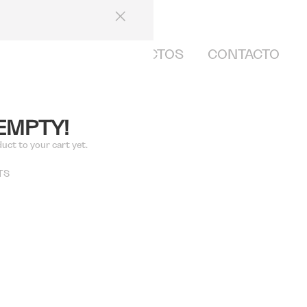
INICIO
PROYECTOS
CONTACTO
 EMPTY!
duct to your cart yet.
TS