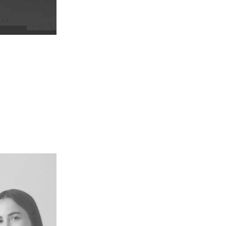
podemos hacerlo 
¿CUÁL ES NUESTRA 
En los emprendimient
eso atendemos a la es
forma a su fruto. Cua
está claro, las ideas s