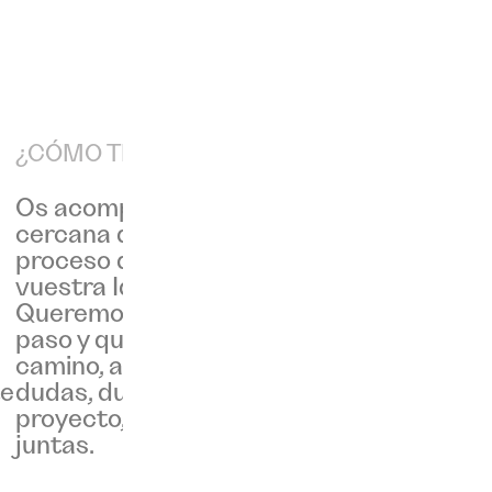
¿CÓMO TRABAJAMOS?
Os acompañamos de manera
cercana durante todo el
proceso de transformación de
vuestra Identidad Visual.
Queremos que entendáis cada
paso y que disfrutéis del
camino, así que todas las
te
dudas, durante y después del
proyecto, las resolveremos
juntas.