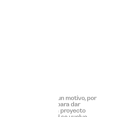
presencial.
MIRADA?
os todo empieza con un motivo, por
encia de esa semilla para dar
ndo el propósito de un proyecto
e ordenan, la identidad se vuelve