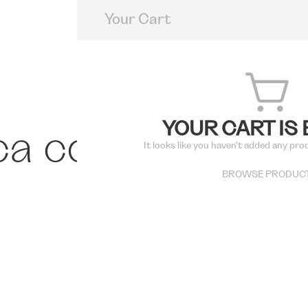
Your Cart
YOUR CART IS
a con alma.
It looks like you haven't added any pro
BROWSE PRODUC